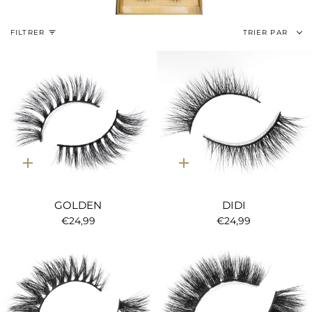
Trier
FILTRER
TRIER PAR
par
Ajout
Ajout
rapide
rapide
GOLDEN
DIDI
€24,99
€24,99