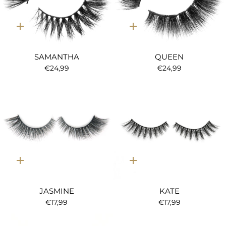
Ajout
Ajout
rapide
rapide
SAMANTHA
QUEEN
€24,99
€24,99
Ajout
Ajout
rapide
rapide
JASMINE
KATE
€17,99
€17,99